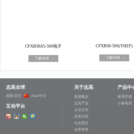
CFXB30-50S(YHZF)
CFXB30A5-50S电子
了解详情
了解详情
志高全球
关于志高
产品中
国家/语言
china/中文
集团概况
家用空调
志高产业
小家电类
互动平台
企业文化
发展历程
社会责任
业界荣誉